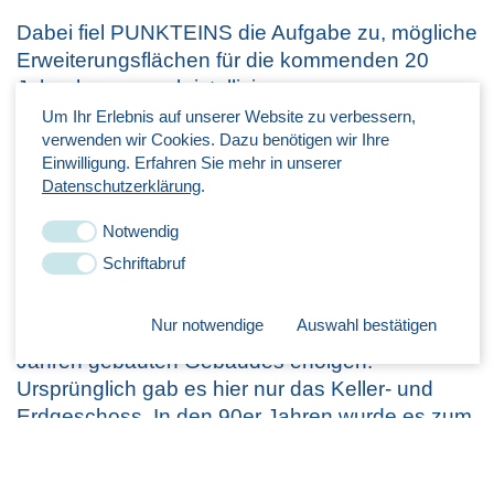
Dabei fiel PUNKTEINS die Aufgabe zu, mögliche
Erweiterungsflächen für die kommenden 20
Jahre heraus zu kristallisieren.
Um Ihr Erlebnis auf unserer Website zu verbessern,
Lösung
verwenden wir Cookies. Dazu benötigen wir Ihre
Einwilligung. Erfahren Sie mehr in unserer
Datenschutzerklärung
.
Nach der Erstellung der Werkleitplanung für die
weitere Entwicklung, wurde festgelegt, dass die
Notwendig
Erweiterung des Powderbereiches von hoher
Schriftabruf
Bedeutung ist. Dem vertikalen
Produktionsprozess folgend, sollte dies durch
Nur notwendige
Auswahl bestätigen
eine weitere Aufstockung, des in den 60er
Jahren gebauten Gebäudes erfolgen.
Ursprünglich gab es hier nur das Keller- und
Erdgeschoss. In den 90er Jahren wurde es zum
ersten Mal um drei Geschosse erhöht.