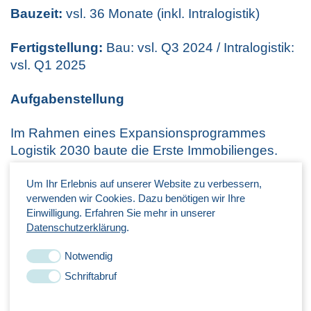
Bauzeit:
vsl. 36 Monate (inkl. Intralogistik)
Fertigstellung:
Bau: vsl. Q3 2024 / Intralogistik:
vsl. Q1 2025
Aufgabenstellung
Im Rahmen eines Expansionsprogrammes
Logistik 2030 baute die Erste Immobilienges.
EDEKA Nord mbH & Co. KG neue und
bestehende Logistikstandorte aus.
Um Ihr Erlebnis auf unserer Website zu verbessern,
verwenden wir Cookies. Dazu benötigen wir Ihre
Einwilligung. Erfahren Sie mehr in unserer
Am Standort Neumünster wurde in 2
Datenschutzerklärung
.
Bauabschnitten ein Großhandelslager mit
Vollsortiment realisiert.
Notwendig
Schriftabruf
Lösung