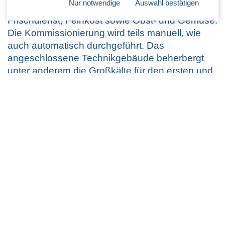
Nur notwendige
Auswahl bestätigen
Der erste Bauabschnitt beinhaltet die Sortimente
Frischdienst, Feinkost sowie Obst- und Gemüse.
Die Kommissionierung wird teils manuell, wie
auch automatisch durchgeführt. Das
angeschlossene Technikgebäude beherbergt
unter anderem die Großkälte für den ersten und
zweiten Bauabschnitt.
Großteile der Dachfläche sind entweder mit
einer Photovoltaikanlage ausgestattet oder
erhielten eine Dachbegrünung.
Nutzfläche:
40.000 m²
Bauzeit:
36 Monate (inkl. 16 Monate
vorgezogene Erdarbeiten)
Fertigstellung:
2022