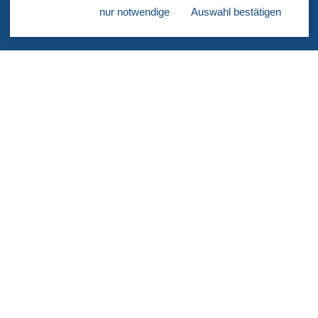
D-22297 Hamburg
nur notwendige
Auswahl bestätigen
Our contant information, test translation for working
language pack
Tel.: +49 (0) 40 513 19 39 – 0
Fax.: +49 (0) 40 513 19 39 – 32
info@punkteins-gmbh.de
Impressum
Datenschutz