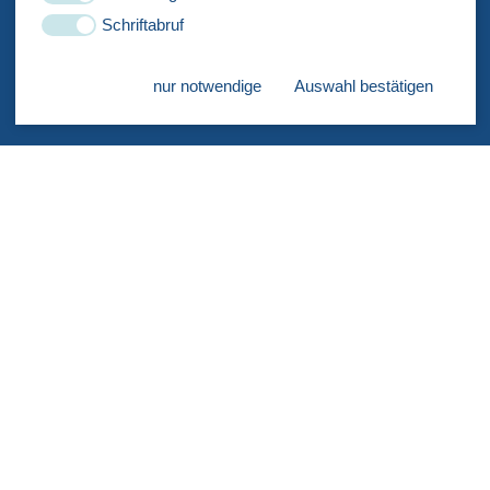
PUNKTEINS
Schriftabruf
Generalplanungsgesellschaft mbH
Alsterdorfer Straße 202
nur notwendige
Auswahl bestätigen
D-22297 Hamburg
Our contant information, test translation for working
language pack
Tel.: +49 (0) 40 513 19 39 – 0
Fax.: +49 (0) 40 513 19 39 – 32
info@punkteins-gmbh.de