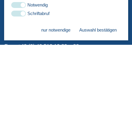
Our contant information, test translation for working
Notwendig
language pack
Schriftabruf
Tel.: +49 (0) 40 513 19 39 – 0
nur notwendige
Auswahl bestätigen
Fax.: +49 (0) 40 513 19 39 – 32
info@punkteins-gmbh.de
Impressum
Datenschutz